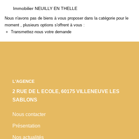
Locaux Commerciaux
Immobilier NEUILLY EN THELLE
Appartements
Nous n'avons pas de biens à vous proposer dans la catégorie pour le
moment , plusieurs options s'offrent à vous :
Terrains À Bâtir
Transmettez-nous votre demande
Immeubles
Fonds De Commerce
Acheter
VENTES INTERACTIVES
L'AGENCE
2 RUE DE L ECOLE, 60175 VILLENEUVE LES
VENDRE
SABLONS
Nous contacter
LOUER / GÉRER
Présentation
NOS CLIENTS
Nos actualités