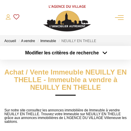
QUI SOMMES-NOUS?
Accueil
A vendre
Immeuble
NEUILLY EN THELLE
L'agence
Modifier les critères de recherche
Notre Équipe
Type de transaction
Localisation
Acheter
Nous Rejoindre
Localisation
Achat / Vente Immeuble NEUILLY EN
Type de bien
Nos Partenaires
Sélectionnez...
Surface min
THELLE - Immeuble a vendre à
NOS ACTUALITÉS
NEUILLY EN THELLE
Plus de critères
Budget max
ACHETER
Créer une alerte
Sur notre site consultez les annonces immobilière de Immeuble à vendre
NEUILLY EN THELLE. Trouvez votre Immeuble sur NEUILLY EN THELLE
Maisons Anciennes
grâce aux annonces immobilières de L'AGENCE DU VILLAGE Villeneuve les
sablons.
Pavillons Et Villas