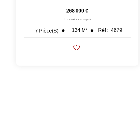
268 000 €
honoraires compris
134
M²
Réf :
4679
7
Pièce(s)