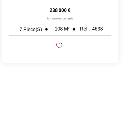
238 000 €
honoraires compris
108
M²
Réf :
4638
7
Pièce(s)