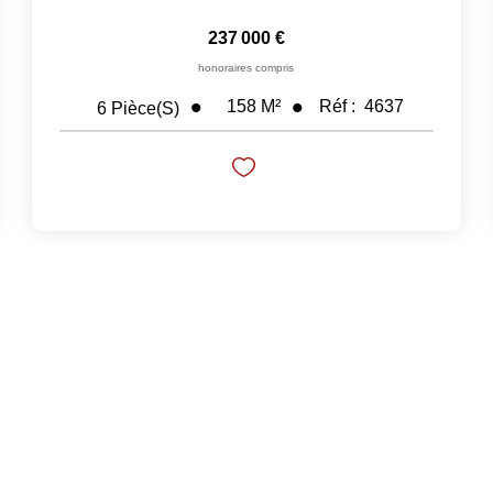
237 000 €
honoraires compris
158
M²
Réf :
4637
6
Pièce(s)