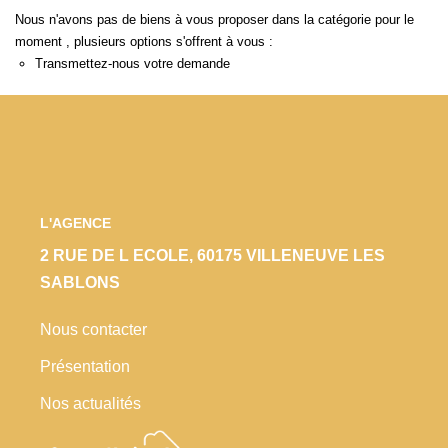
Locaux Commerciaux
Nous n'avons pas de biens à vous proposer dans la catégorie pour le
moment , plusieurs options s'offrent à vous :
Appartements
Transmettez-nous votre demande
Terrains À Bâtir
Immeubles
Fonds De Commerce
Acheter
L'AGENCE
VENTES INTERACTIVES
2 RUE DE L ECOLE, 60175 VILLENEUVE LES
SABLONS
VENDRE
Nous contacter
Présentation
LOUER / GÉRER
Nos actualités
NOS CLIENTS