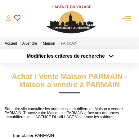
QUI SOMMES-NOUS?
Accueil
A vendre
Maison
PARMAIN
L'agence
Modifier les critères de recherche
Notre Équipe
Type de transaction
Localisation
Acheter
Nous Rejoindre
Localisation
Achat / Vente Maison PARMAIN -
Type de bien
Nos Partenaires
Sélectionnez...
Surface min
Maison a vendre à PARMAIN
NOS ACTUALITÉS
Plus de critères
Budget max
ACHETER
Sur notre site consultez les annonces immobilière de Maison à vendre
PARMAIN. Trouvez votre Maison sur PARMAIN grâce aux annonces
Créer une alerte
immobilières de L'AGENCE DU VILLAGE Villeneuve les sablons.
Maisons Anciennes
Pavillons Et Villas
Immobilier PARMAIN