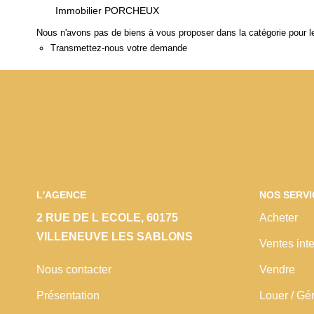
Immobilier PORCHEUX
Nous n'avons pas de biens à vous proposer dans la catégorie pour le
Transmettez-nous votre demande
L'AGENCE
NOS SERVI
2 RUE DE L ECOLE, 60175
Acheter
VILLENEUVE LES SABLONS
Ventes inte
Nous contacter
Vendre
Présentation
Louer / Gé