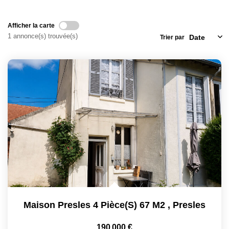
Locaux Commerciaux
Afficher la carte
Appartements
1 annonce(s) trouvée(s)
Trier par
Terrains À Bâtir
Immeubles
Fonds De Commerce
Acheter
VENTES INTERACTIVES
VENDRE
LOUER / GÉRER
Maison Presles 4 Pièce(s) 67 M2
,
Presles
NOS CLIENTS
190 000 €