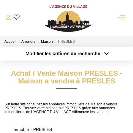
QUI SOMMES-NOUS?
Accueil
A vendre
Maison
PRESLES
L'agence
Modifier les critères de recherche
Notre Équipe
Type de transaction
Localisation
Acheter
Nous Rejoindre
Localisation
Achat / Vente Maison PRESLES -
Type de bien
Nos Partenaires
Sélectionnez...
Surface min
Maison a vendre à PRESLES
NOS ACTUALITÉS
Plus de critères
Budget max
ACHETER
Sur notre site consultez les annonces immobilière de Maison à vendre
PRESLES. Trouvez votre Maison sur PRESLES grâce aux annonces
Créer une alerte
immobilières de L'AGENCE DU VILLAGE Villeneuve les sablons.
Maisons Anciennes
Pavillons Et Villas
Immobilier PRESLES