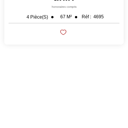
honoraires compris
Nos Prestations
67
M²
Réf :
4695
4
Pièce(s)
Avis Clients