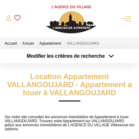
QUI SOMMES-NOUS?
Accueil
A louer
Appartement
VALLANGOUJARD
L'agence
Modifier les critères de recherche
Notre Équipe
Type de transaction
Localisation
Acheter
Nous Rejoindre
Localisation
Location Appartement
Type de bien
Nos Partenaires
Sélectionnez...
Surface min
VALLANGOUJARD - Appartement a
NOS ACTUALITÉS
louer à VALLANGOUJARD
Plus de critères
Budget max
ACHETER
Créer une alerte
Sur notre site consultez les annonces immobilière de Appartement à louer
VALLANGOUJARD. Trouvez votre Appartement sur VALLANGOUJARD
Maisons Anciennes
grâce aux annonces immobilières de L'AGENCE DU VILLAGE Villeneuve les
sablons.
Pavillons Et Villas