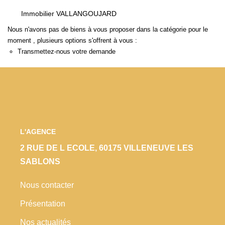
Locaux Commerciaux
Immobilier VALLANGOUJARD
Appartements
Nous n'avons pas de biens à vous proposer dans la catégorie pour le
moment , plusieurs options s'offrent à vous :
Terrains À Bâtir
Transmettez-nous votre demande
Immeubles
Fonds De Commerce
Acheter
VENTES INTERACTIVES
L'AGENCE
2 RUE DE L ECOLE, 60175 VILLENEUVE LES
VENDRE
SABLONS
Nous contacter
LOUER / GÉRER
Présentation
NOS CLIENTS
Nos actualités