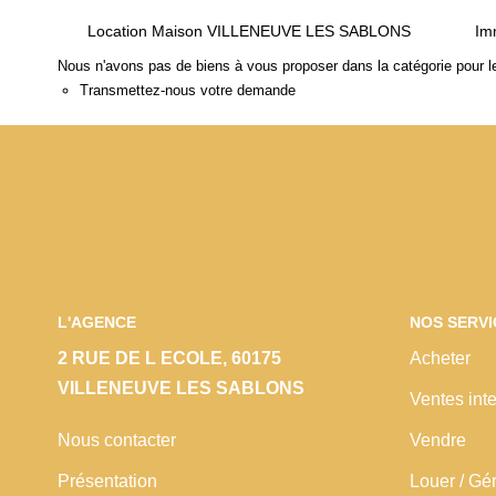
Location Maison VILLENEUVE LES SABLONS
Im
Nous n'avons pas de biens à vous proposer dans la catégorie pour le
Transmettez-nous votre demande
L'AGENCE
NOS SERVI
2 RUE DE L ECOLE, 60175
Acheter
VILLENEUVE LES SABLONS
Ventes inte
Nous contacter
Vendre
Présentation
Louer / Gé