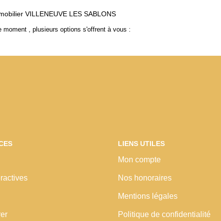
mobilier VILLENEUVE LES SABLONS
 moment , plusieurs options s'offrent à vous :
CES
LIENS UTILES
Mon compte
ractives
Nos honoraires
Mentions légales
rer
Politique de confidentialité