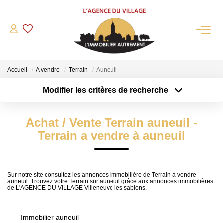
QUI SOMMES-NOUS?
Accueil
A vendre
Terrain
Auneuil
L'agence
Modifier les critères de recherche
Notre Équipe
Type de transaction
Localisation
Acheter
Nous Rejoindre
Localisation
Achat / Vente Terrain auneuil -
Type de bien
Nos Partenaires
Sélectionnez...
Surface min
Terrain a vendre à auneuil
NOS ACTUALITÉS
Plus de critères
Budget max
ACHETER
Sur notre site consultez les annonces immobilière de Terrain à vendre
auneuil. Trouvez votre Terrain sur auneuil grâce aux annonces immobilières
Créer une alerte
de L'AGENCE DU VILLAGE Villeneuve les sablons.
Maisons Anciennes
Pavillons Et Villas
Immobilier auneuil