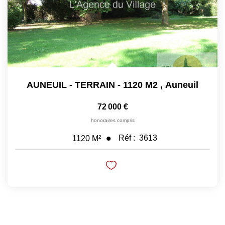
AUNEUIL - TERRAIN - 1120 M2
,
Auneuil
72 000 €
honoraires compris
Réf :
3613
1120
M²