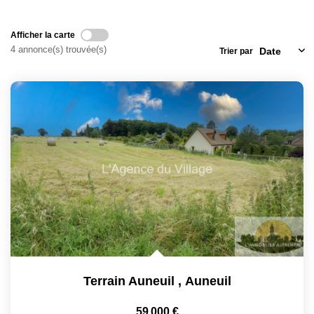
Locaux Commerciaux
Afficher la carte
Appartements
4 annonce(s) trouvée(s)
Trier par
Terrains À Bâtir
Immeubles
Fonds De Commerce
Acheter
VENTES INTERACTIVES
VENDRE
LOUER / GÉRER
Terrain Auneuil
,
Auneuil
NOS CLIENTS
59 000 €