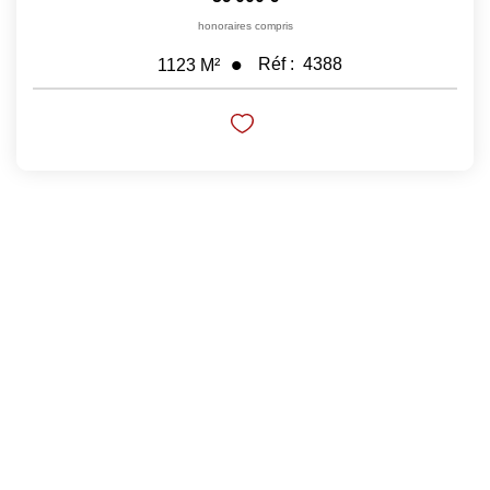
honoraires compris
Nos Prestations
Réf :
4388
1123
M²
Avis Clients