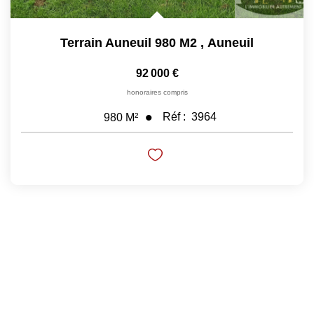
Terrain Auneuil 980 M2
,
Auneuil
92 000 €
honoraires compris
Réf :
3964
980
M²