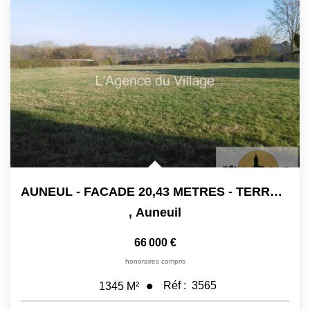
AUNEUL - FACADE 20,43 METRES - TERRAIN -1345 M2 - 66 000 €
,
Auneuil
66 000 €
honoraires compris
Réf :
3565
1345
M²