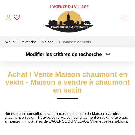
QUI SOMMES-NOUS?
Accueil
A vendre
Maison
Chaumont en vexin
L'agence
Modifier les critères de recherche
Notre Équipe
Type de transaction
Localisation
Acheter
Nous Rejoindre
Localisation
Achat / Vente Maison chaumont en
Type de bien
Nos Partenaires
Sélectionnez...
Surface min
vexin - Maison a vendre à chaumont
NOS ACTUALITÉS
en vexin
Plus de critères
Budget max
ACHETER
Créer une alerte
Sur notre site consultez les annonces immobilière de Maison à vendre
chaumont en vexin. Trouvez votre Maison sur chaumont en vexin grâce aux
Maisons Anciennes
annonces immobilières de L'AGENCE DU VILLAGE Villeneuve les sablons.
Pavillons Et Villas