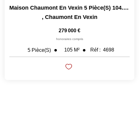
Maison Chaumont En Vexin 5 Pièce(s) 104.76 M2
,
Chaumont En Vexin
279 000 €
honoraires compris
105
M²
Réf :
4698
5
Pièce(s)