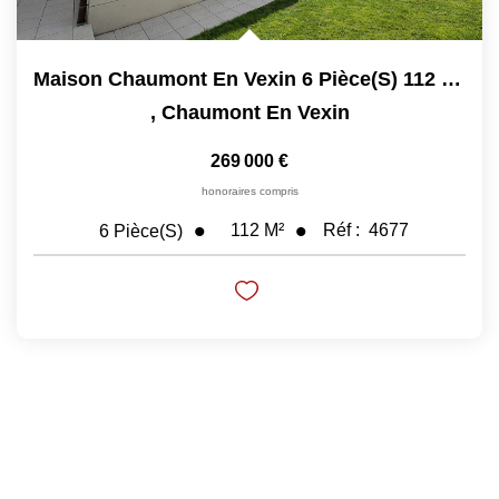
Maison Chaumont En Vexin 6 Pièce(s) 112 M2
,
Chaumont En Vexin
269 000 €
honoraires compris
112
M²
Réf :
4677
6
Pièce(s)