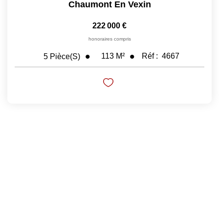
Chaumont En Vexin
Nos Prestations
222 000 €
Avis Clients
honoraires compris
113
M²
Réf :
4667
5
Pièce(s)