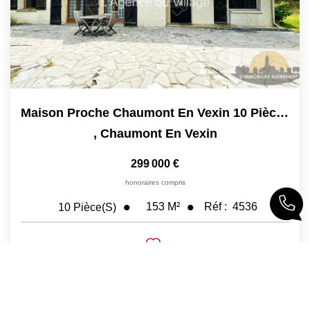
Maison Proche Chaumont En Vexin 10 Pièce(s) 152.56 M2
,
Chaumont En Vexin
299 000 €
honoraires compris
153
M²
Réf :
4536
10
Pièce(s)