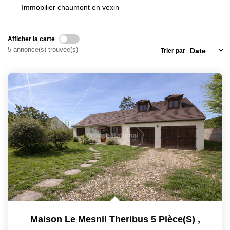
Immobilier chaumont en vexin
Locaux Commerciaux
Appartements
Afficher la carte
Terrains À Bâtir
5 annonce(s) trouvée(s)
Trier par
Immeubles
Fonds De Commerce
Acheter
VENTES INTERACTIVES
VENDRE
LOUER / GÉRER
Maison Le Mesnil Theribus 5 Pièce(s)
,
NOS CLIENTS