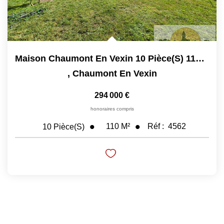
Maison Chaumont En Vexin 10 Pièce(s) 110 M2
,
Chaumont En Vexin
294 000 €
honoraires compris
110
M²
Réf :
4562
10
Pièce(s)