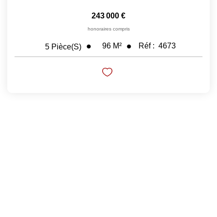
243 000 €
honoraires compris
96
M²
Réf :
4673
5
Pièce(s)