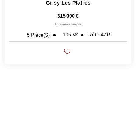
Grisy Les Platres
Nos Prestations
315 000 €
Avis Clients
honoraires compris
105
M²
Réf :
4719
5
Pièce(s)