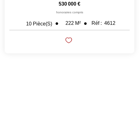
530 000 €
honoraires compris
222
M²
Réf :
4612
10
Pièce(s)