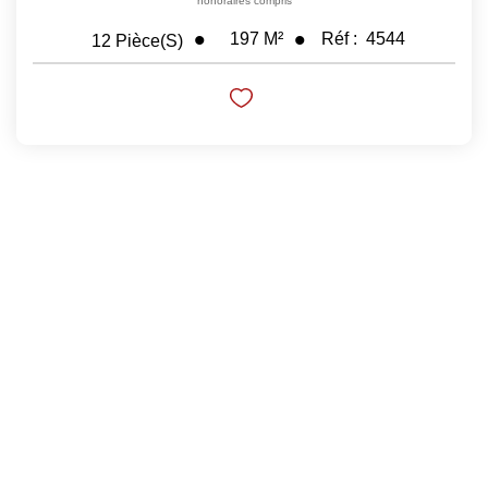
honoraires compris
197
M²
Réf :
4544
12
Pièce(s)