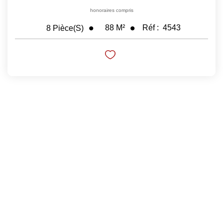
honoraires compris
88
M²
Réf :
4543
8
Pièce(s)