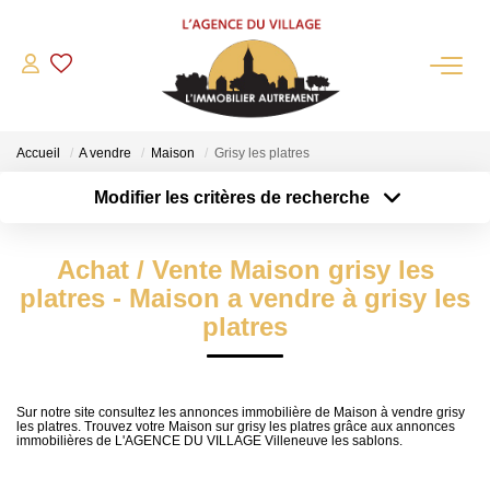
QUI SOMMES-NOUS?
Accueil
A vendre
Maison
Grisy les platres
L'agence
Modifier les critères de recherche
Notre Équipe
Type de transaction
Localisation
Acheter
Nous Rejoindre
Localisation
Achat / Vente Maison grisy les
Type de bien
Nos Partenaires
Sélectionnez...
Surface min
platres - Maison a vendre à grisy les
NOS ACTUALITÉS
platres
Plus de critères
Budget max
ACHETER
Créer une alerte
Sur notre site consultez les annonces immobilière de Maison à vendre grisy
les platres. Trouvez votre Maison sur grisy les platres grâce aux annonces
Maisons Anciennes
immobilières de L'AGENCE DU VILLAGE Villeneuve les sablons.
Pavillons Et Villas