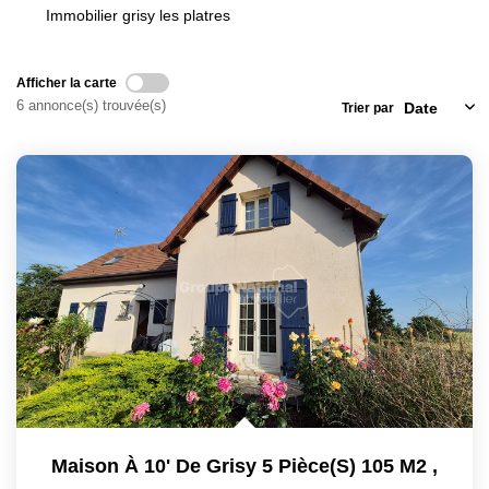
Immobilier grisy les platres
Locaux Commerciaux
Appartements
Afficher la carte
Terrains À Bâtir
6 annonce(s) trouvée(s)
Trier par
Immeubles
Fonds De Commerce
Acheter
VENTES INTERACTIVES
VENDRE
LOUER / GÉRER
Maison À 10' De Grisy 5 Pièce(s) 105 M2
,
NOS CLIENTS