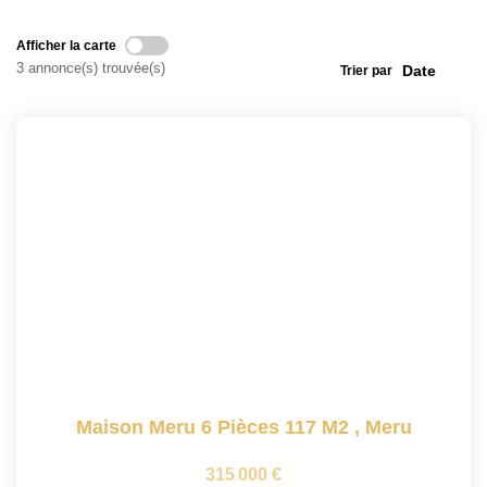
Locaux Commerciaux
Appartements
Afficher la carte
3 annonce(s) trouvée(s)
Trier par
Terrains À Bâtir
Immeubles
Fonds De Commerce
Acheter
VENTES INTERACTIVES
VENDRE
LOUER / GÉRER
Maison Meru 6 Pièces 117 M2
,
Meru
NOS CLIENTS
315 000 €