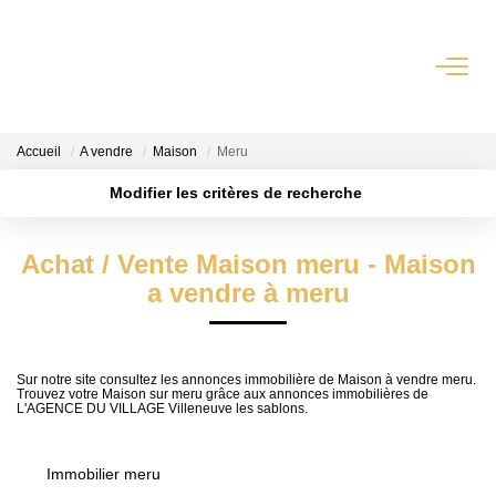
QUI SOMMES-NOUS?
Accueil
A vendre
Maison
Meru
L'agence
Modifier les critères de recherche
Notre Équipe
Localisation
Type de transaction
Nous Rejoindre
Surface min
Achat / Vente Maison meru - Maison
Type de bien
Nos Partenaires
a vendre à meru
Plus de critères
Budget max
NOS ACTUALITÉS
Créer une alerte
ACHETER
Sur notre site consultez les annonces immobilière de Maison à vendre meru.
Trouvez votre Maison sur meru grâce aux annonces immobilières de
L'AGENCE DU VILLAGE Villeneuve les sablons.
Maisons Anciennes
Pavillons Et Villas
Immobilier meru